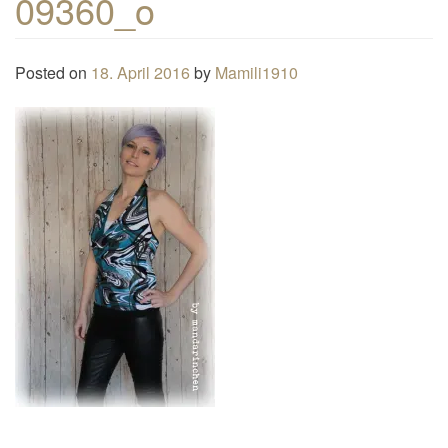
09360_o
n
a
Posted on
18. April 2016
by
Mamili1910
v
i
g
a
t
i
o
n