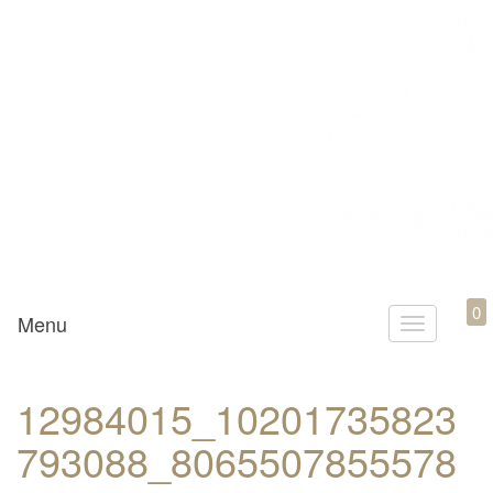
Mamili1910
0
Menu
T
o
g
12984015_10201735823
g
793088_8065507855578
l
e