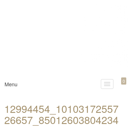
Mamili1910
0
Menu
T
o
g
12994454_10103172557
g
26657_85012603804234
l
e