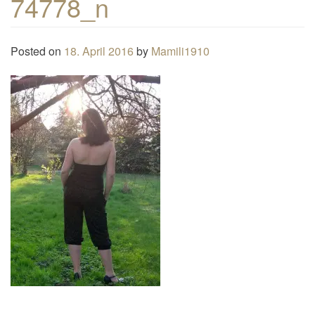
74778_n
n
a
Posted on
18. April 2016
by
Mamili1910
v
i
g
a
t
i
o
n