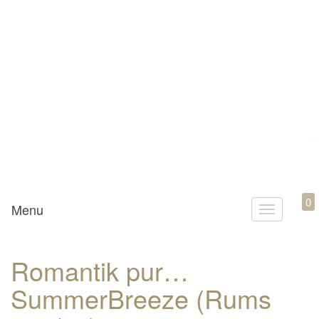
Mamili1910
0
Menu
T
o
g
Romantik pur…
g
SummerBreeze (Rums
l
e