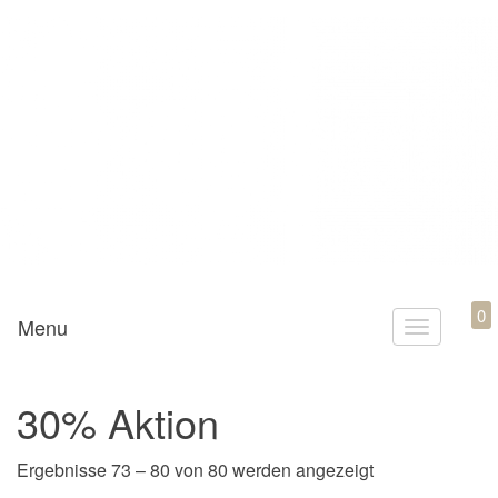
Mamili1910
0
Menu
T
o
g
30% Aktion
g
l
Nach Aktualität 
Ergebnisse 73 – 80 von 80 werden angezeigt
e