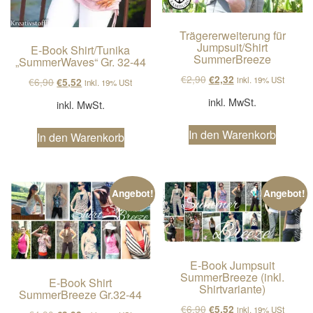
Trägererweiterung für
Jumpsuit/Shirt
E-Book Shirt/Tunika
SummerBreeze
„SummerWaves“ Gr. 32-44
Ursprünglicher Preis wa
Aktueller Preis ist
€
2,90
€
2,32
inkl. 19% USt
Ursprünglicher Preis war: €6,90
Aktueller Preis ist: €5,52.
€
6,90
€
5,52
inkl. 19% USt
inkl. MwSt.
inkl. MwSt.
In den Warenkorb
In den Warenkorb
Angebot!
Angebot!
E-Book Jumpsuit
SummerBreeze (inkl.
E-Book Shirt
Shirtvariante)
SummerBreeze Gr.32-44
Ursprünglicher Preis wa
Aktueller Preis ist
€
6,90
€
5,52
inkl. 19% USt