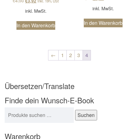
Ursprünglicher Preis war: €4,90
Aktueller Preis ist: €3,92.
€
4,90
€
3,92
inkl. 19% USt
inkl. MwSt.
inkl. MwSt.
In den Warenkorb
In den Warenkorb
←
1
2
3
4
Übersetzen/Translate
Finde dein Wunsch-E-Book
Suchen nach:
Suchen
Warenkorb