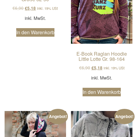
Ursprünglicher Preis war: €6,90
Aktueller Preis ist: €5,18.
€
6,90
€
5,18
inkl. 19% USt
inkl. MwSt.
In den Warenkorb
E-Book Raglan Hoodie
Little Lotte Gr. 98-164
Ursprünglicher Preis wa
Aktueller Preis ist
€
6,90
€
5,18
inkl. 19% USt
inkl. MwSt.
In den Warenkorb
Angebot!
Angebot!