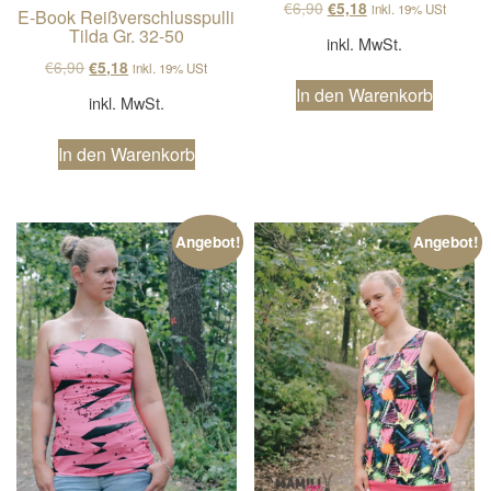
Ursprünglicher Preis wa
Aktueller Preis ist
€
6,90
€
5,18
inkl. 19% USt
E-Book Reißverschlusspulli
Tilda Gr. 32-50
inkl. MwSt.
Ursprünglicher Preis war: €6,90
Aktueller Preis ist: €5,18.
€
6,90
€
5,18
inkl. 19% USt
In den Warenkorb
inkl. MwSt.
In den Warenkorb
Angebot!
Angebot!