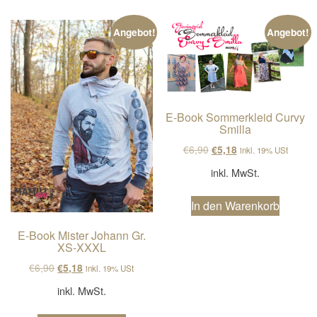
Angebot!
Angebot!
E-Book Sommerkleid Curvy
Smilla
Ursprünglicher Preis wa
Aktueller Preis ist
€
6,90
€
5,18
inkl. 19% USt
inkl. MwSt.
In den Warenkorb
E-Book Mister Johann Gr.
XS-XXXL
Ursprünglicher Preis war: €6,90
Aktueller Preis ist: €5,18.
€
6,90
€
5,18
inkl. 19% USt
inkl. MwSt.