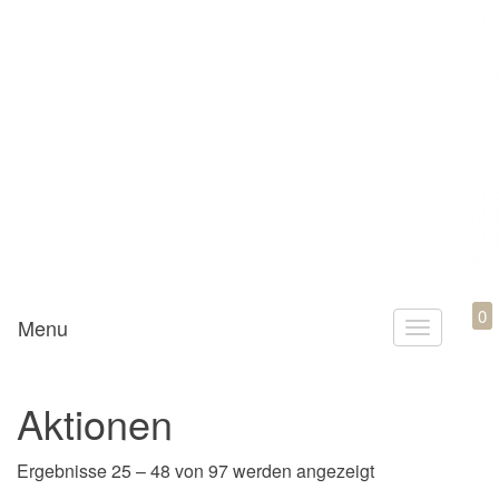
Mamili1910
0
Menu
T
o
g
Aktionen
g
l
Nach Aktualität 
Ergebnisse 25 – 48 von 97 werden angezeigt
e