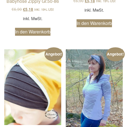
Ursprünglicher Preis wa
Aktueller Preis ist
Babyhose Zipply Gr.50-86
€
6,90
€
5,18
inkl. 19% USt
Ursprünglicher Preis war: €6,90
Aktueller Preis ist: €5,18.
€
6,90
€
5,18
inkl. MwSt.
inkl. 19% USt
inkl. MwSt.
In den Warenkorb
In den Warenkorb
Angebot!
Angebot!