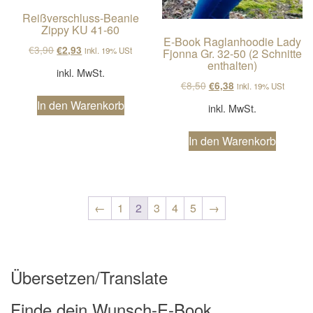
Reißverschluss-Beanie
Zippy KU 41-60
E-Book Raglanhoodie Lady
Ursprünglicher Preis war: €3,90
Aktueller Preis ist: €2,93.
€
3,90
€
2,93
inkl. 19% USt
Fjonna Gr. 32-50 (2 Schnitte
enthalten)
inkl. MwSt.
Ursprünglicher Preis wa
Aktueller Preis ist
€
8,50
€
6,38
inkl. 19% USt
In den Warenkorb
inkl. MwSt.
In den Warenkorb
←
1
2
3
4
5
→
Übersetzen/Translate
Finde dein Wunsch-E-Book