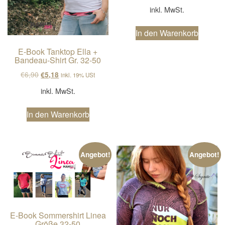
inkl. MwSt.
In den Warenkorb
E-Book Tanktop Ella +
Bandeau-Shirt Gr. 32-50
Ursprünglicher Preis war: €6,90
Aktueller Preis ist: €5,18.
€
6,90
€
5,18
inkl. 19% USt
inkl. MwSt.
In den Warenkorb
Angebot!
Angebot!
E-Book Sommershirt Linea
Größe 32-50