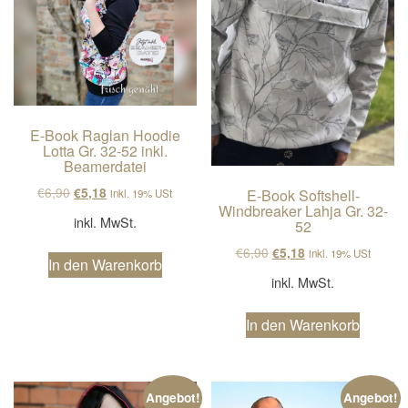
E-Book Raglan Hoodie
Lotta Gr. 32-52 inkl.
Beamerdatei
Ursprünglicher Preis war: €6,90
Aktueller Preis ist: €5,18.
€
6,90
€
5,18
E-Book Softshell-
inkl. 19% USt
Windbreaker Lahja Gr. 32-
inkl. MwSt.
52
Ursprünglicher Preis wa
Aktueller Preis ist
€
6,90
€
5,18
inkl. 19% USt
In den Warenkorb
inkl. MwSt.
In den Warenkorb
Angebot!
Angebot!