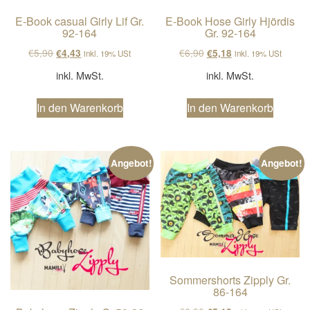
E-Book Hose Girly Hjördis
E-Book casual Girly Lif Gr.
Gr. 92-164
92-164
Ursprünglicher Preis wa
Aktueller Preis ist
Ursprünglicher Preis war: €5,90
Aktueller Preis ist: €4,43.
€
6,90
€
5,90
€
5,18
€
4,43
inkl. 19% USt
inkl. 19% USt
inkl. MwSt.
inkl. MwSt.
In den Warenkorb
In den Warenkorb
Angebot!
Angebot!
Sommershorts Zipply Gr.
86-164