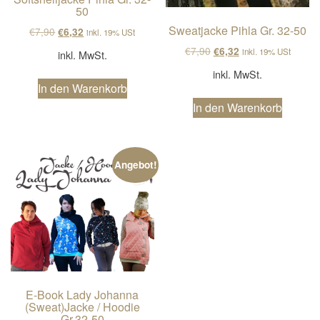
50
Sweatjacke Pihla Gr. 32-50
Ursprünglicher Preis war: €7,90
Aktueller Preis ist: €6,32.
€
7,90
€
6,32
inkl. 19% USt
Ursprünglicher Preis wa
Aktueller Preis ist
€
7,90
€
6,32
inkl. 19% USt
inkl. MwSt.
inkl. MwSt.
In den Warenkorb
In den Warenkorb
Angebot!
E-Book Lady Johanna
(Sweat)Jacke / Hoodie
Gr.32-50