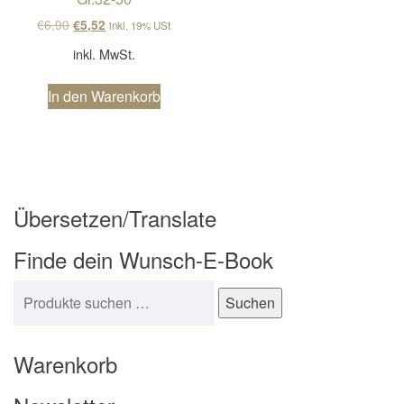
Ursprünglicher Preis war: €6,90
Aktueller Preis ist: €5,52.
€
6,90
€
5,52
inkl. 19% USt
inkl. MwSt.
In den Warenkorb
Übersetzen/Translate
Finde dein Wunsch-E-Book
Suchen nach:
Suchen
Warenkorb