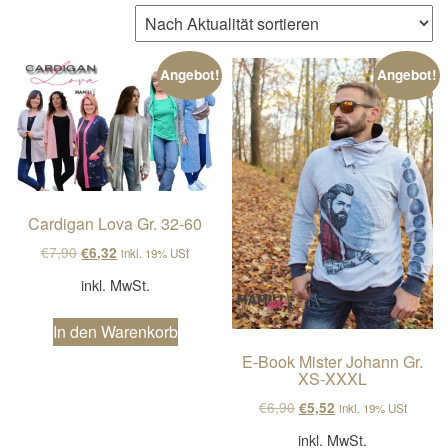
n
a
v
Angebot!
Angebot!
i
g
a
t
i
Cardigan Lova Gr. 32-60
o
Ursprünglicher Preis war: €7,90
Aktueller Preis ist: €6,32.
€
7,90
€
6,32
inkl. 19% USt
n
inkl. MwSt.
In den Warenkorb
E-Book Mister Johann Gr.
XS-XXXL
Ursprünglicher Preis wa
Aktueller Preis ist
€
6,90
€
5,52
inkl. 19% USt
inkl. MwSt.