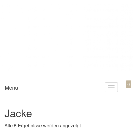
Mamili1910
0
Menu
T
o
g
Jacke
g
l
Nach Aktualität sortiert
Alle 5 Ergebnisse werden angezeigt
e