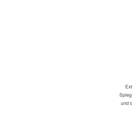
Ext
Spiege
und d