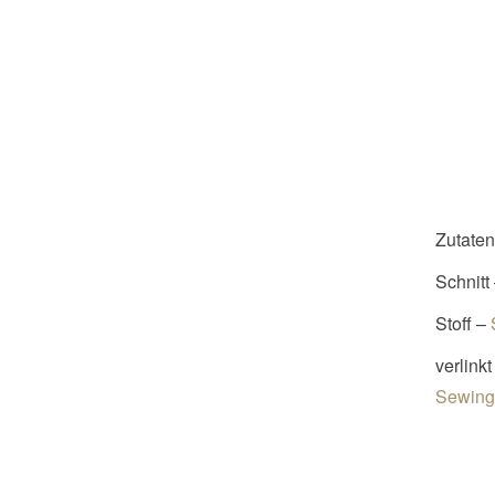
Zutaten
Schnitt 
Stoff –
verlink
Sewin