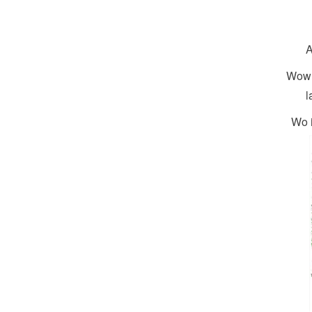
A
Wow 
l
Wo i