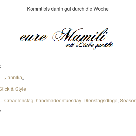
Kommt bis dahin gut durch die Woche
:
– „
Jannika
„
Stick & Style
t –
Creadienstag
,
handmadeontuesday,
Dienstagsdinge
,
Season
g
,