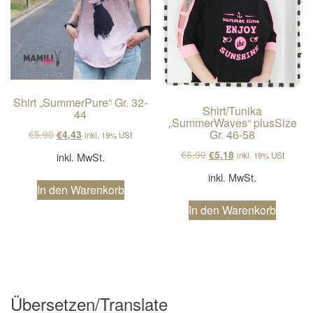
Shirt „SummerPure“ Gr. 32-
Shirt/Tunika
44
„SummerWaves“ plusSize
Gr. 46-58
Ursprünglicher Preis war: €5,90
Aktueller Preis ist: €4,43.
€
5,90
€
4,43
inkl. 19% USt
Ursprünglicher Preis wa
Aktueller Preis ist
€
6,90
€
5,18
inkl. 19% USt
inkl. MwSt.
inkl. MwSt.
In den Warenkorb
In den Warenkorb
Übersetzen/Translate