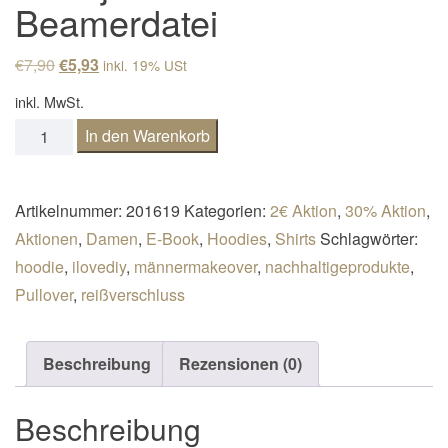
Beamerdatei
n
a
Ursprünglicher Preis war: €7,90
Aktueller Preis ist: €5,93.
€
7,90
€
5,93
inkl. 19% USt
v
inkl. MwSt.
i
E-Book Hoodie Lady Hennja Gr. 32-50 inkl. Beamerdatei
g
In den Warenkorb
a
t
Artikelnummer:
201619
Kategorien:
2€ Aktion
,
30% Aktion
,
i
Aktionen
,
Damen
,
E-Book
,
Hoodies
,
Shirts
Schlagwörter:
o
hoodie
,
ilovediy
,
männermakeover
,
nachhaltigeprodukte
,
n
Pullover
,
reißverschluss
Beschreibung
Rezensionen (0)
Beschreibung