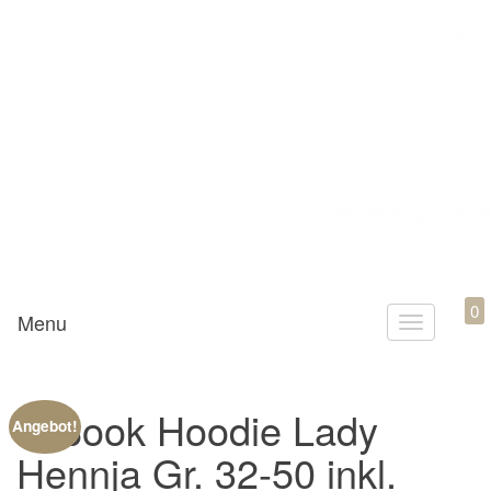
Mamili1910
0
Menu
T
o
g
E-Book Hoodie Lady
g
Angebot!
l
Hennja Gr. 32-50 inkl.
e