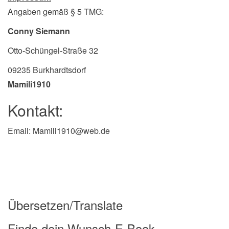
n
Angaben gemäß § 5 TMG:
a
Conny Siemann
v
Otto-Schüngel-Straße 32
i
g
09235 Burkhardtsdorf
a
Mamili1910
t
Kontakt:
i
o
Email: Mamili1910@web.de
n
Übersetzen/Translate
Finde dein Wunsch-E-Book