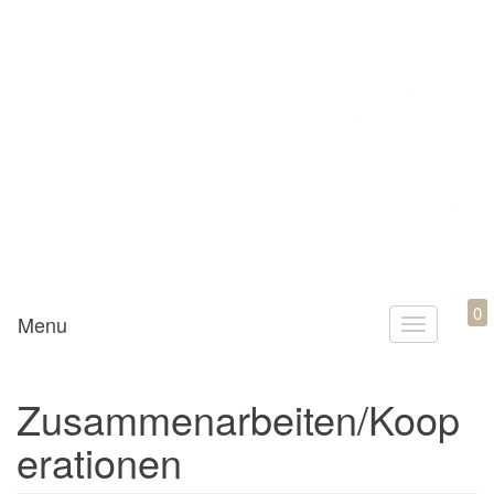
Mamili1910
0
Menu
T
o
g
Zusammenarbeiten/Koop
g
erationen
l
e