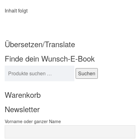
n
Inhalt folgt
a
v
i
g
Übersetzen/Translate
a
Finde dein Wunsch-E-Book
t
i
Suchen nach:
Suchen
o
n
Warenkorb
Newsletter
Vorname oder ganzer Name