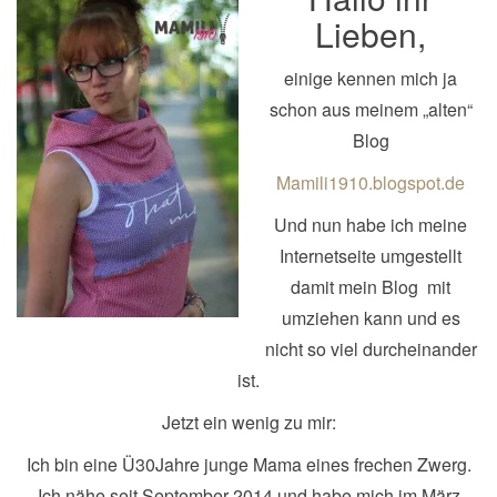
n
Lieben,
a
einige kennen mich ja
v
schon aus meinem „alten“
i
Blog
g
a
Mamili1910.blogspot.de
t
Und nun habe ich meine
i
Internetseite umgestellt
o
damit mein Blog mit
n
umziehen kann und es
nicht so viel durcheinander
ist.
Jetzt ein wenig zu mir:
Ich bin eine Ü30Jahre junge Mama eines frechen Zwerg.
Ich nähe seit September 2014 und habe mich im März