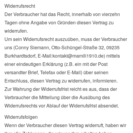
Widerrufsrecht
n
Der Verbraucher hat das Recht, innerhalb von vierzehn
a
Tagen ohne Angabe von Gründen diesen Vertrag zu
v
widerrufen.
i
Um sein Widerrufsrecht auszuüben, muss der Verbraucher
g
uns (Conny Siemann, Otto-Schüngel-Straße 32, 09235
a
Burkhardtsdorf, E-Mail:kontakt@mamili1910.de) mittels
t
einer eindeutigen Erklärung (z.B. ein mit der Post
i
versandter Brief, Telefax oder E-Mail) über seinen
o
Entschluss, diesen Vertrag zu widerrufen, informieren.
n
Zur Wahrung der Widerrufsfrist reicht es aus, dass der
Verbraucher die Mitteilung über die Ausübung des
Widerrufsrechts vor Ablauf der Widerrufsfrist absendet.
Widerrufsfolgen
Wenn der Verbraucher diesen Vertrag widerruft, haben wir