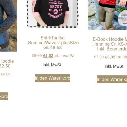
Shirt/Tunika
E-Book Hoodie M
„SummerWaves“ plusSize
Henning Gr. XS
Gr. 46-58
inkl. Beamerda
Ursprünglicher Preis war: €6,90
Aktueller Preis ist: €5,52.
€
6,90
€
5,52
inkl. 19% USt
Ursprünglich
Aktuell
€
7,90
€
6,32
inkl. 1
Hoodie
inkl. MwSt.
 32-50
inkl. MwSt.
cher Preis war: €6,90
ller Preis ist: €5,52.
 19% USt
In den Warenkorb
In den Warenk
.
korb