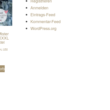
Registrieren
Anmelden
Eintrags-Feed
Kommentar-Feed
WordPress.org
ister
-XXXL
tei
er Preis war: €7,90
er Preis ist: €6,32.
9% USt
orb