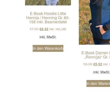
E-Book Hoodie Little
Hennja / Henning Gr. 80-
158 inkl. Beamerdatei
Ursprünglicher Preis war: €7,90
Aktueller Preis ist: €6,32.
€
7,90
€
6,32
inkl. 19% USt
inkl. MwSt.
In den Warenkorb
E-Book Damen 
„Ronn(ja)“ Gr.
Ursprüngli
Aktue
€
6,90
€
5,52
inkl.
inkl. MwSt
In den Waren