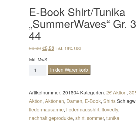
E-Book Shirt/Tunika
„SummerWaves“ Gr. 3
44
Ursprünglicher Preis war: €6,90
Aktueller Preis ist: €5,52.
€
6,90
€
5,52
inkl. 19% USt
inkl. MwSt.
E-Book Shirt/Tunika "SummerWaves" Gr. 32-4
In den Warenkorb
Artikelnummer:
201604
Kategorien:
2€ Aktion
,
30
Aktion
,
Aktionen
,
Damen
,
E-Book
,
Shirts
Schlagwö
fledermausarme
,
fledermausshirt
,
ilovediy
,
nachhaltigeprodukte
,
shirt
,
sommer
,
tunika