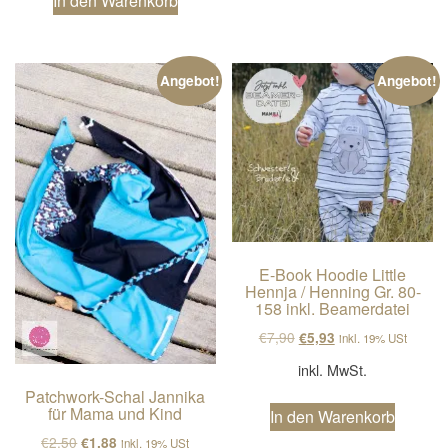
In den Warenkorb
Angebot!
Angebot!
E-Book Hoodie Little
Hennja / Henning Gr. 80-
158 inkl. Beamerdatei
Ursprünglicher Preis wa
Aktueller Preis ist
€
7,90
€
5,93
inkl. 19% USt
inkl. MwSt.
Patchwork-Schal Jannika
für Mama und Kind
In den Warenkorb
Ursprünglicher Preis war: €2,50
Aktueller Preis ist: €1,88.
€
2,50
€
1,88
inkl. 19% USt