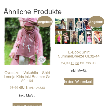
Ähnliche Produkte
Angebot!
Angebot!
E-Book Shirt
SummerBreeze Gr.32-44
Ursprünglicher Preis wa
Aktueller Preis ist
€
4,90
€
3,68
inkl. 19% USt
inkl. MwSt.
Oversize – Vokuhila – Shirt
Lennja Kids inkl Beamer Gr.
80-164
In den Warenkorb
Ursprünglicher Preis war: €6,90
Aktueller Preis ist: €5,18.
€
6,90
€
5,18
inkl. 19% USt
inkl. MwSt.