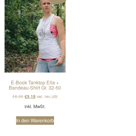
E-Book Tanktop Ella +
Bandeau-Shirt Gr. 32-50
Ursprünglicher Preis war: €6,90
Aktueller Preis ist: €5,18.
€
6,90
€
5,18
inkl. 19% USt
inkl. MwSt.
In den Warenkorb