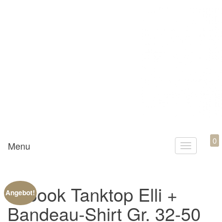
Mamili1910
0
Menu
T
o
g
E-Book Tanktop Elli +
g
Angebot!
l
Bandeau-Shirt Gr. 32-50
e