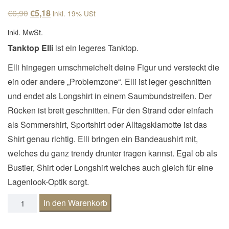
n
Ursprünglicher Preis war: €6,90
Aktueller Preis ist: €5,18.
€
6,90
€
5,18
inkl. 19% USt
a
inkl. MwSt.
v
Tanktop Elli
ist ein legeres Tanktop.
i
Elli hingegen umschmeichelt deine Figur und versteckt die
g
ein oder andere „Problemzone“. Elli ist leger geschnitten
a
und endet als Longshirt in einem Saumbundstreifen. Der
t
Rücken ist breit geschnitten. Für den Strand oder einfach
i
als Sommershirt, Sportshirt oder Alltagsklamotte ist das
o
Shirt genau richtig. Elli bringen ein Bandeaushirt mit,
n
welches du ganz trendy drunter tragen kannst. Egal ob als
Bustier, Shirt oder Longshirt welches auch gleich für eine
Lagenlook-Optik sorgt.
E-Book Tanktop Elli + Bandeau-Shirt Gr. 32-50 Menge
In den Warenkorb