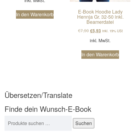
inkl. MwSt.
E-Book Hoodie Lady
In den Warenkorb
Hennja Gr. 32-50 inkl.
Beamerdatei
Ursprünglicher Preis wa
Aktueller Preis ist
€
7,90
€
5,93
inkl. 19% USt
inkl. MwSt.
In den Warenkorb
Übersetzen/Translate
Finde dein Wunsch-E-Book
Suchen nach:
Suchen