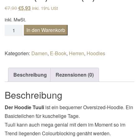
n
Ursprünglicher Preis war: €7,90
Aktueller Preis ist: €5,93.
€
7,90
€
5,93
inkl. 19% USt
a
inkl. MwSt.
v
Hoodie Tuuli unisex Gr. 32-60(D)/42-70(H) Menge
In den Warenkorb
i
g
a
Kategorien:
Damen
,
E-Book
,
Herren
,
Hoodies
t
i
Beschreibung
Rezensionen (0)
o
n
Beschreibung
Der Hoodie Tuuli
ist ein bequemer Oversized-Hoodie. Ein
Basicteilchen für kuschelige Tage.
Tuuli kann auch mega genial mit dem im Moment so im
Trend liegenden Colourblocking genäht werden.