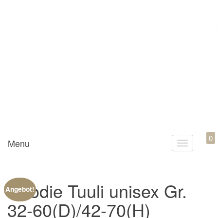
Mamili1910
0
Menu
T
o
g
Hoodie Tuuli unisex Gr.
g
Angebot!
l
32-60(D)/42-70(H)
e