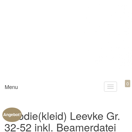
Mamili1910
0
Menu
T
o
g
Hoodie(kleid) Leevke Gr.
g
Angebot!
l
32-52 inkl. Beamerdatei
e