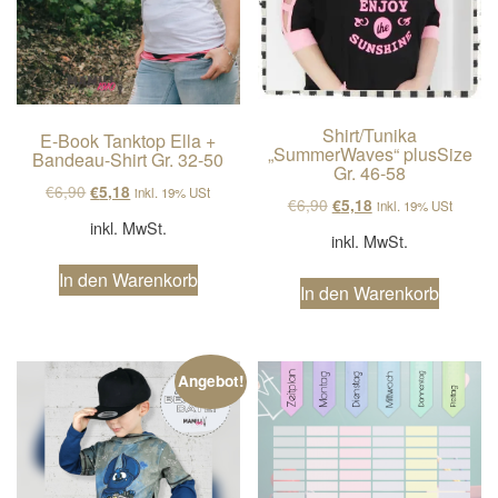
Shirt/Tunika
E-Book Tanktop Ella +
„SummerWaves“ plusSize
Bandeau-Shirt Gr. 32-50
Gr. 46-58
Ursprünglicher Preis war: €6,90
Aktueller Preis ist: €5,18.
€
6,90
€
5,18
inkl. 19% USt
Ursprünglicher Preis wa
Aktueller Preis ist
€
6,90
€
5,18
inkl. 19% USt
inkl. MwSt.
inkl. MwSt.
In den Warenkorb
In den Warenkorb
Angebot!