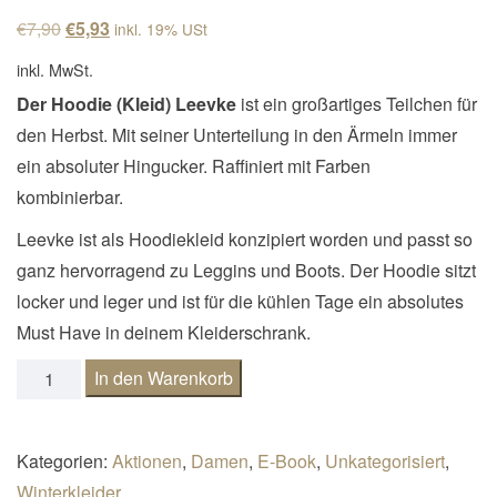
n
Ursprünglicher Preis war: €7,90
Aktueller Preis ist: €5,93.
€
7,90
€
5,93
inkl. 19% USt
a
inkl. MwSt.
v
Der Hoodie (Kleid) Leevke
ist ein großartiges Teilchen für
i
den Herbst. Mit seiner Unterteilung in den Ärmeln immer
g
ein absoluter Hingucker. Raffiniert mit Farben
a
kombinierbar.
t
Leevke ist als Hoodiekleid konzipiert worden und passt so
i
ganz hervorragend zu Leggins und Boots. Der Hoodie sitzt
o
locker und leger und ist für die kühlen Tage ein absolutes
n
Must Have in deinem Kleiderschrank.
Hoodie(kleid) Leevke Gr. 32-52 inkl. Beamerdatei Menge
In den Warenkorb
Kategorien:
Aktionen
,
Damen
,
E-Book
,
Unkategorisiert
,
Winterkleider