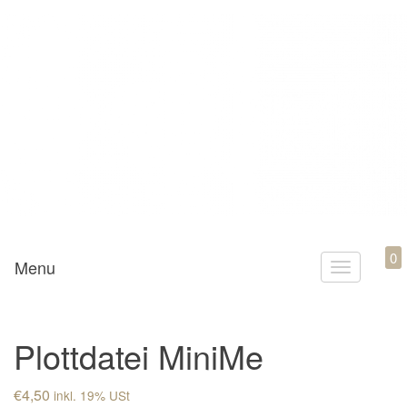
Mamili1910
0
Menu
T
o
g
Plottdatei MiniMe
g
l
€
4,50
inkl. 19% USt
e