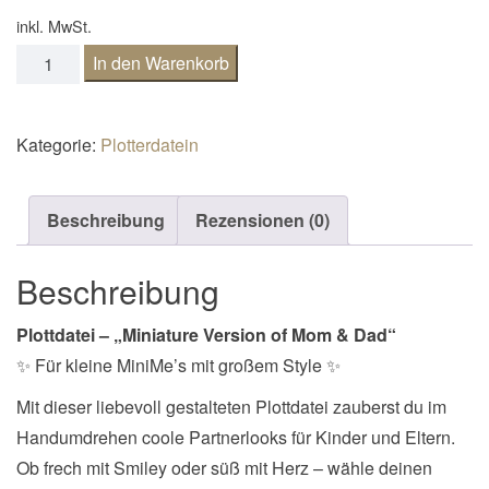
n
inkl. MwSt.
a
Plottdatei MiniMe Menge
In den Warenkorb
v
i
g
Kategorie:
Plotterdatein
a
t
Beschreibung
Rezensionen (0)
i
o
Beschreibung
n
Plottdatei – „Miniature Version of Mom & Dad“
✨ Für kleine MiniMe’s mit großem Style ✨
Mit dieser liebevoll gestalteten Plottdatei zauberst du im
Handumdrehen coole Partnerlooks für Kinder und Eltern.
Ob frech mit Smiley oder süß mit Herz – wähle deinen