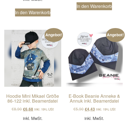
In den Warenkorb
In den Warenkorb
Angebot!
Angebot!
Hoodie Mini Mikael Größe
E-Book Beanie Anneke &
86-122 inkl. Beamerdatei
Annuk inkl. Beamerdatei
Ursprünglicher Preis war: €8,90
Aktueller Preis ist: €6,68.
Ursprünglicher Preis wa
Aktueller Preis ist
€
8,90
€
5,90
€
6,68
€
4,43
inkl. 19% USt
inkl. 19% USt
inkl. MwSt.
inkl. MwSt.