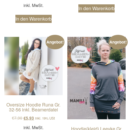
inkl. MwSt.
In den Warenkorb
In den Warenkorb
Angebot!
Angebot!
Oversize Hoodie Runa Gr.
32-56 inkl. Beamerdatei
Ursprünglicher Preis war: €7,90
Aktueller Preis ist: €5,93.
€
7,90
€
5,93
inkl. 19% USt
inkl. MwSt.
Hoodie(kleid) Leevke Gr.