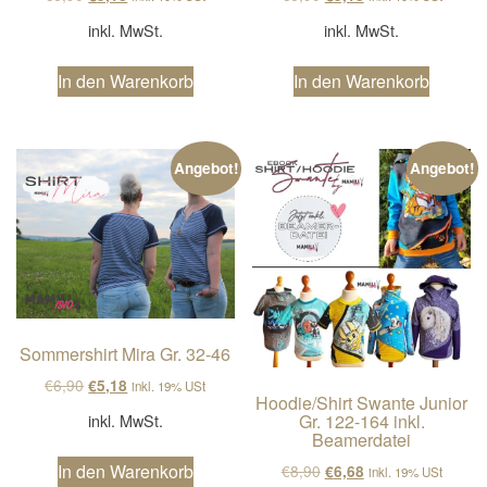
inkl. MwSt.
inkl. MwSt.
In den Warenkorb
In den Warenkorb
Angebot!
Angebot!
Sommershirt Mira Gr. 32-46
Ursprünglicher Preis war: €6,90
Aktueller Preis ist: €5,18.
€
6,90
€
5,18
inkl. 19% USt
Hoodie/Shirt Swante Junior
Gr. 122-164 inkl.
inkl. MwSt.
Beamerdatei
Ursprünglicher Preis wa
Aktueller Preis ist
In den Warenkorb
€
8,90
€
6,68
inkl. 19% USt