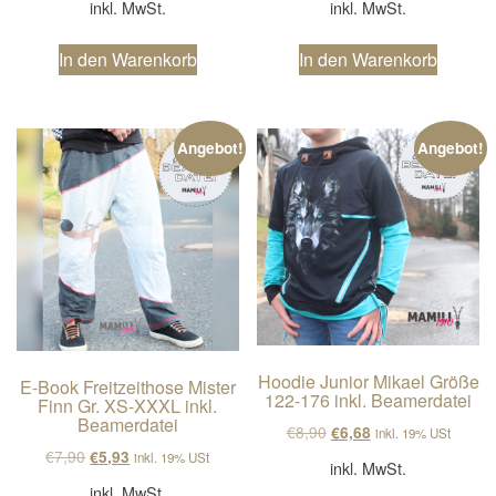
inkl. MwSt.
inkl. MwSt.
In den Warenkorb
In den Warenkorb
Angebot!
Angebot!
Hoodie Junior Mikael Größe
E-Book Freitzeithose Mister
122-176 inkl. Beamerdatei
Finn Gr. XS-XXXL inkl.
Beamerdatei
Ursprünglicher Preis wa
Aktueller Preis ist
€
8,90
€
6,68
inkl. 19% USt
Ursprünglicher Preis war: €7,90
Aktueller Preis ist: €5,93.
€
7,90
€
5,93
inkl. 19% USt
inkl. MwSt.
inkl. MwSt.