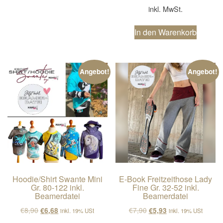
inkl. MwSt.
In den Warenkorb
Angebot!
Angebot!
Hoodie/Shirt Swante Mini
E-Book Freitzeithose Lady
Gr. 80-122 inkl.
Fine Gr. 32-52 inkl.
Beamerdatei
Beamerdatei
Ursprünglicher Preis war: €8,90
Aktueller Preis ist: €6,68.
Ursprünglicher Preis wa
Aktueller Preis ist
€
8,90
€
7,90
€
6,68
€
5,93
inkl. 19% USt
inkl. 19% USt