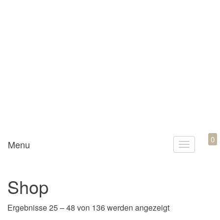
Mamili1910
0
Menu
T
o
g
Shop
g
l
Nach Aktualität
Ergebnisse 25 – 48 von 136 werden angezeigt
e