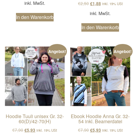
inkl. MwSt.
Ursprünglicher Preis wa
Aktueller Preis ist
€
2,50
€
1,88
inkl. 19% USt
inkl. MwSt.
In den Warenkorb
In den Warenkorb
Angebot!
Angebot!
Hoodie Tuuli unisex Gr. 32-
Ebook Hoodie Anna Gr. 32-
60(D)/42-70(H)
54 inkl. Beamerdatei
Ursprünglicher Preis war: €7,90
Aktueller Preis ist: €5,93.
Ursprünglicher Preis wa
Aktueller Preis ist
€
7,90
€
7,90
€
5,93
€
5,93
inkl. 19% USt
inkl. 19% USt