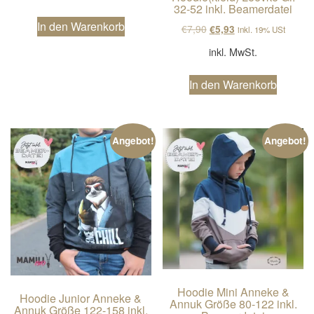
32-52 inkl. Beamerdatei
In den Warenkorb
Ursprünglicher Preis wa
Aktueller Preis ist
€
7,90
€
5,93
inkl. 19% USt
inkl. MwSt.
In den Warenkorb
Angebot!
Angebot!
Hoodie Mini Anneke &
Hoodie Junior Anneke &
Annuk Größe 80-122 inkl.
Annuk Größe 122-158 inkl.