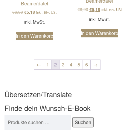
Beamerdatei
Beamerdatei
Ursprünglicher Preis wa
Aktueller Preis ist
€
6,90
€
5,18
inkl. 19% USt
Ursprünglicher Preis war: €6,90
Aktueller Preis ist: €5,18.
€
6,90
€
5,18
inkl. 19% USt
inkl. MwSt.
inkl. MwSt.
In den Warenkorb
In den Warenkorb
←
1
2
3
4
5
6
→
Übersetzen/Translate
Finde dein Wunsch-E-Book
Suchen nach:
Suchen