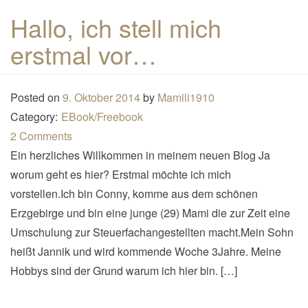
n
Hallo, ich stell mich
a
erstmal vor…
v
i
g
Posted on
9. Oktober 2014
by
Mamili1910
a
Category:
EBook/Freebook
t
2 Comments
i
Ein herzliches Willkommen in meinem neuen Blog Ja
o
worum geht es hier? Erstmal möchte ich mich
n
vorstellen.Ich bin Conny, komme aus dem schönen
Erzgebirge und bin eine junge (29) Mami die zur Zeit eine
Umschulung zur Steuerfachangestellten macht.Mein Sohn
heißt Jannik und wird kommende Woche 3Jahre. Meine
Hobbys sind der Grund warum ich hier bin. […]