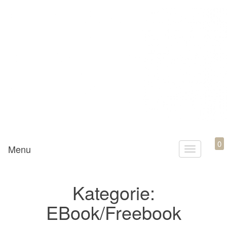
Mamili1910
0
Menu
T
o
g
Kategorie:
g
EBook/Freebook
l
e