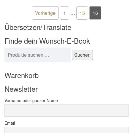
Seitennummerierung der Beiträ
Vorherige
1
…
15
16
Übersetzen/Translate
Finde dein Wunsch-E-Book
Suchen nach:
Suchen
Warenkorb
Newsletter
Vorname oder ganzer Name
Email