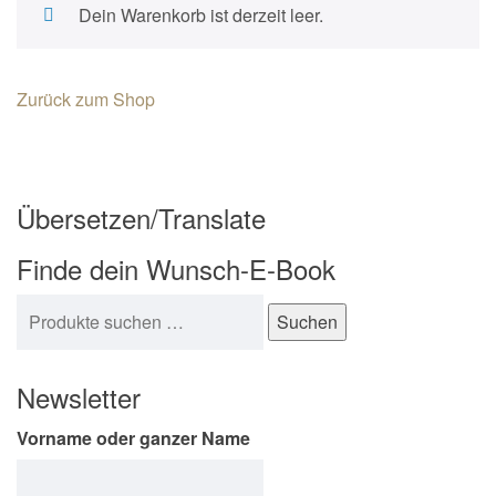
Dein Warenkorb ist derzeit leer.
n
a
v
Zurück zum Shop
i
g
a
t
Übersetzen/Translate
i
Finde dein Wunsch-E-Book
o
n
Suchen nach:
Suchen
Newsletter
Vorname oder ganzer Name