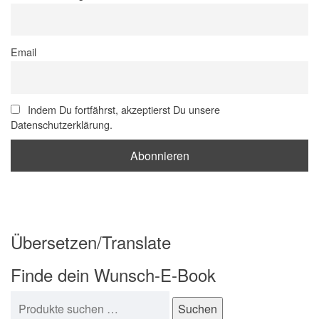
n
a
Email
v
i
g
Indem Du fortfährst, akzeptierst Du unsere
a
Datenschutzerklärung.
t
i
o
n
Übersetzen/Translate
Finde dein Wunsch-E-Book
Suchen nach:
Suchen