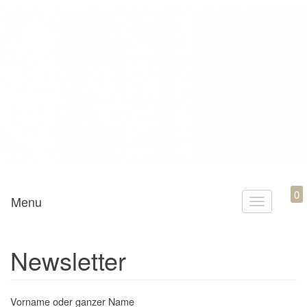
Mamili1910
0
Menu
T
o
g
Newsletter
g
l
e
Vorname oder ganzer Name