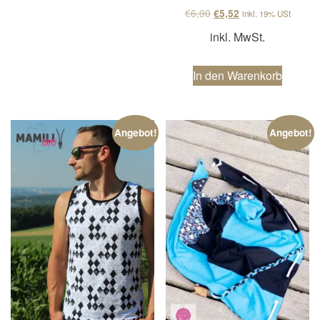
Ursprünglicher Preis wa
Aktueller Preis ist
€
6,90
€
5,52
inkl. 19% USt
inkl. MwSt.
In den Warenkorb
Angebot!
Angebot!