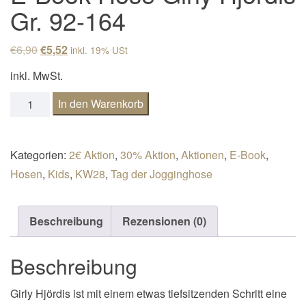
Gr. 92-164
Ursprünglicher Preis war: €6,90
Aktueller Preis ist: €5,52.
€
6,90
€
5,52
inkl. 19% USt
inkl. MwSt.
E-Book Hose Girly Hjördis Gr. 92-164 Menge
In den Warenkorb
Kategorien:
2€ Aktion
,
30% Aktion
,
Aktionen
,
E-Book
,
Hosen
,
Kids
,
KW28
,
Tag der Jogginghose
Beschreibung
Rezensionen (0)
Beschreibung
Girly Hjördis ist mit einem etwas tiefsitzenden Schritt eine