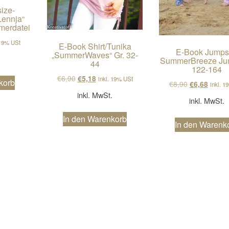
ize-
Lennja“
merdatei
cher Preis war: €6,90
ller Preis ist: €5,18.
 19% USt
E-Book Shirt/Tunika
E-Book Jumps
„SummerWaves“ Gr. 32-
.
SummerBreeze Jun
44
122-164
Ursprünglicher Preis war: €6,90
Aktueller Preis ist: €5,18.
€
6,90
€
5,18
inkl. 19% USt
korb
Ursprünglich
Aktuell
€
8,90
€
6,68
inkl. 1
inkl. MwSt.
inkl. MwSt.
In den Warenkorb
In den Warenk