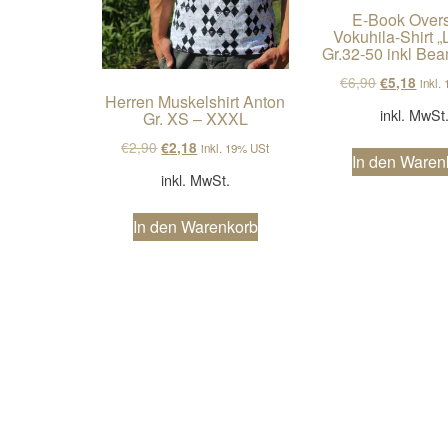
E-Book Overs
Vokuhila-Shirt „
Gr.32-50 inkl Bea
Ursprüngli
Aktue
€
6,90
€
5,18
inkl.
Herren Muskelshirt Anton
inkl. MwSt
Gr. XS – XXXL
Ursprünglicher Preis war: €2,90
Aktueller Preis ist: €2,18.
€
2,90
€
2,18
inkl. 19% USt
In den Waren
inkl. MwSt.
In den Warenkorb