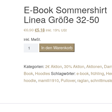
E-Book Sommershirt
Linea Größe 32-50
Ursprünglicher Preis war: €6,90
Aktueller Preis ist: €5,18.
€
6,90
€
5,18
inkl. 19% USt
inkl. MwSt.
E-Book Sommershirt Linea Größe 32-50 Meng
In den Warenkorb
Kategorien:
2€ Aktion
,
30% Aktion
,
Aktionen
,
Dam
Book
,
Hoodies
Schlagwörter:
e-book
,
frühling
,
Her
hoodie
,
mamili1910
,
Pullover
,
raglan
,
schnittmust