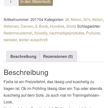
E-Book Raglan Sweater "Fjella" Gr. 32-50 inkl. Beamerda
In den Warenkorb
Artikelnummer:
201704
Kategorien:
2€ Aktion
,
30% Aktion
,
Aktionen
,
Damen
,
E-Book
,
Hoodies
,
Shirts
Schlagwörter:
fledermausärmel
,
ilovediy
,
nachhaltigeprodukte
,
Pullover
,
sweater
,
weiter ausschnitt
Beschreibung
Rezensionen (0)
Beschreibung
Fjella ist ein Freizeitshirt, das lässig und kuschelig zu
tragen ist. Ob im Frühling lässig über ein Top oder abends
kuschelig auf dem Sofa. Ja auch mal im Trainingshosen-
Look.