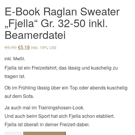
E-Book Raglan Sweater
„Fjella“ Gr. 32-50 inkl.
Beamerdatei
Ursprünglicher Preis war: €6,90
Aktueller Preis ist: €5,18.
€
6,90
€
5,18
inkl. 19% USt
inkl. MwSt.
Fjella ist ein Freizeitshirt, das lässig und kuschelig zu
tragen ist.
Ob im Frühling lässig über ein Top oder abends kuschelig
auf dem Sofa.
Ja auch mal im Trainingshosen-Look.
Und auch beim Sport hat sich Fjella schon etabliert.
Fjella ist überall in deiner Freizeit dabei.