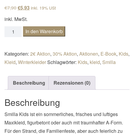
n
Ursprünglicher Preis war: €7,90
Aktueller Preis ist: €5,93.
€
7,90
€
5,93
inkl. 19% USt
a
inkl. MwSt.
v
E-Book Sommerkleid Kids Smilla Menge
i
In den Warenkorb
g
a
Kategorien:
2€ Aktion
,
30% Aktion
,
Aktionen
,
E-Book
,
Kids
,
t
Kleid
,
Winterkleider
Schlagwörter:
Kids
,
kleid
,
Smilla
i
o
n
Beschreibung
Rezensionen (0)
Beschreibung
Smilla Kids ist ein sommerliches, frisches und luftiges
Maxikleid, figurbetont oder auch mit traumhafter A-Form.
Für den Strand, die Familienfeste, aber auch feierlich zu