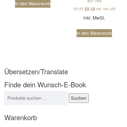
80-164
In den Warenkorb
Ursprünglicher Preis wa
Aktueller Preis ist
€
6,90
€
5,18
inkl. 19% USt
inkl. MwSt.
In den Warenkorb
Übersetzen/Translate
Finde dein Wunsch-E-Book
Suchen nach:
Suchen
Warenkorb