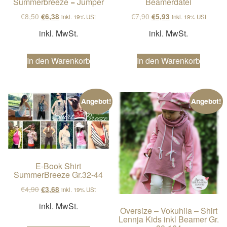
Summerbreeze = Jumper
Beamerdatei
Ursprünglicher Preis war: €8,50
Aktueller Preis ist: €6,38.
Ursprünglicher Preis wa
Aktueller Preis ist
€
8,50
€
7,90
€
6,38
€
5,93
inkl. 19% USt
inkl. 19% USt
inkl. MwSt.
inkl. MwSt.
In den Warenkorb
In den Warenkorb
Angebot!
Angebot!
E-Book Shirt
SummerBreeze Gr.32-44
Ursprünglicher Preis war: €4,90
Aktueller Preis ist: €3,68.
€
4,90
€
3,68
inkl. 19% USt
inkl. MwSt.
Oversize – Vokuhila – Shirt
Lennja Kids inkl Beamer Gr.