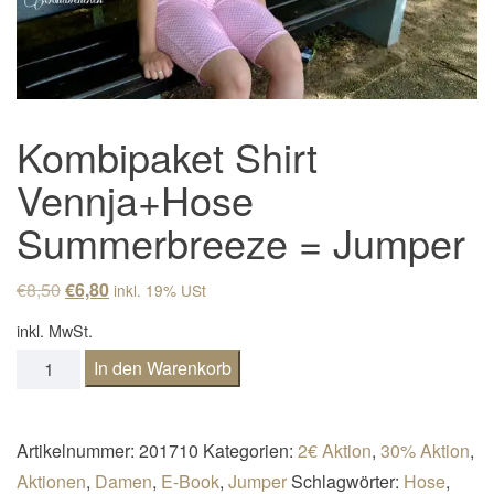
Kombipaket Shirt
Vennja+Hose
Summerbreeze = Jumper
Ursprünglicher Preis war: €8,50
Aktueller Preis ist: €6,80.
€
8,50
€
6,80
inkl. 19% USt
inkl. MwSt.
Kombipaket Shirt Vennja+Hose Summerbreeze = Jumper
In den Warenkorb
Artikelnummer:
201710
Kategorien:
2€ Aktion
,
30% Aktion
,
Aktionen
,
Damen
,
E-Book
,
Jumper
Schlagwörter:
Hose
,