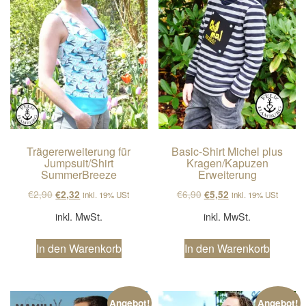
Trägererweiterung für
Basic-Shirt Michel plus
Jumpsuit/Shirt
Kragen/Kapuzen
SummerBreeze
Erweiterung
Ursprünglicher Preis war: €2,90
Aktueller Preis ist: €2,32.
Ursprünglicher Preis wa
Aktueller Preis ist
€
2,90
€
6,90
€
2,32
€
5,52
inkl. 19% USt
inkl. 19% USt
inkl. MwSt.
inkl. MwSt.
In den Warenkorb
In den Warenkorb
Angebot!
Angebot!