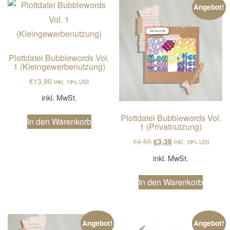
Angebot!
Plottdatei Bubblewords Vol.
1 (Kleingewerbenutzung)
€
13,90
inkl. 19% USt
inkl. MwSt.
Plottdatei Bubblewords Vol.
In den Warenkorb
1 (Privatnutzung)
Ursprünglicher Preis wa
Aktueller Preis ist
€
4,50
€
3,38
inkl. 19% USt
inkl. MwSt.
In den Warenkorb
Angebot!
Angebot!