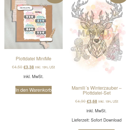
Plottdatei MiniMe
Ursprünglicher Preis war: €4,50
Aktueller Preis ist: €3,38.
€
4,50
€
3,38
inkl. 19% USt
inkl. MwSt.
Mamili´s Winterzauber –
In den Warenkorb
Plottdatei-Set
Ursprünglicher Preis wa
Aktueller Preis ist
€
4,90
€
3,68
inkl. 19% USt
inkl. MwSt.
Lieferzeit:
Sofort Download