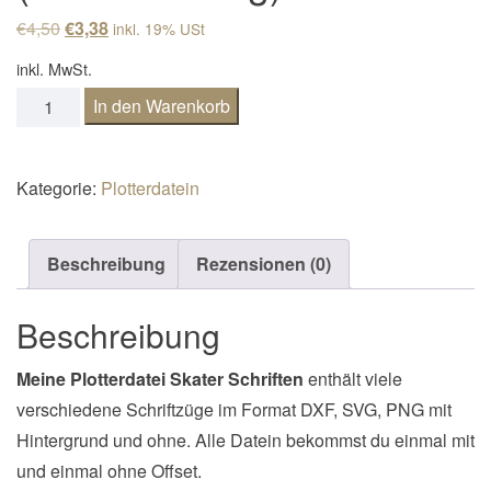
n
Ursprünglicher Preis war: €4,50
Aktueller Preis ist: €3,38.
€
4,50
€
3,38
inkl. 19% USt
a
inkl. MwSt.
v
Plottdatei Skater Schriften (Privatnutzung) Menge
In den Warenkorb
i
g
a
Kategorie:
Plotterdatein
t
i
Beschreibung
Rezensionen (0)
o
n
Beschreibung
Meine Plotterdatei Skater Schriften
enthält viele
verschiedene Schriftzüge im Format DXF, SVG, PNG mit
Hintergrund und ohne. Alle Datein bekommst du einmal mit
und einmal ohne Offset.