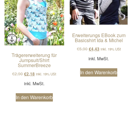
Erweiterungs EBook zum
Basicshirt Ida & Michel
Ursprünglicher Preis wa
Aktueller Preis ist
€
5,90
€
4,43
inkl. 19% USt
Trägererweiterung für
inkl. MwSt.
Jumpsuit/Shirt
SummerBreeze
In den Warenkorb
Ursprünglicher Preis war: €2,90
Aktueller Preis ist: €2,18.
€
2,90
€
2,18
inkl. 19% USt
inkl. MwSt.
In den Warenkorb