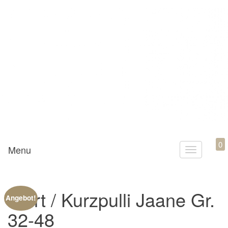
Mamili1910
0
Menu
T
o
g
Shirt / Kurzpulli Jaane Gr.
g
Angebot!
l
32-48
e