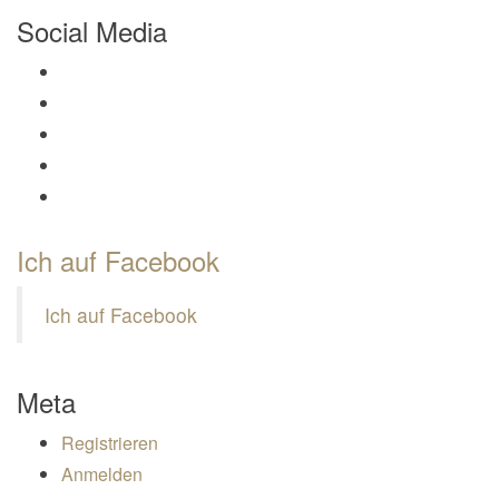
Social Media
Profil von Mamili1910 auf Facebook anzeigen
Profil von Mamili1910 auf Twitter anzeigen
Profil von Mamili1910 auf Instagram anzeigen
Profil von Mamili1910 auf Pinterest anzeigen
Profil von Mamili1910 auf Google+ anzeigen
Ich auf Facebook
Ich auf Facebook
Meta
Registrieren
Anmelden