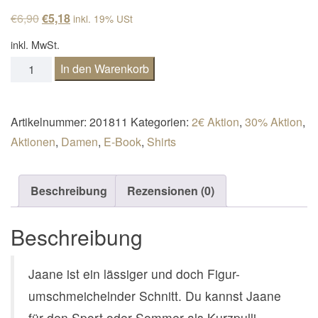
n
Ursprünglicher Preis war: €6,90
Aktueller Preis ist: €5,18.
€
6,90
€
5,18
inkl. 19% USt
a
inkl. MwSt.
v
Shirt / Kurzpulli Jaane Gr. 32-48 Menge
In den Warenkorb
i
g
a
Artikelnummer:
201811
Kategorien:
2€ Aktion
,
30% Aktion
,
t
Aktionen
,
Damen
,
E-Book
,
Shirts
i
o
Beschreibung
Rezensionen (0)
n
Beschreibung
Jaane ist ein lässiger und doch Figur-
umschmeichelnder Schnitt. Du kannst Jaane
für den Sport oder Sommer als Kurzpulli