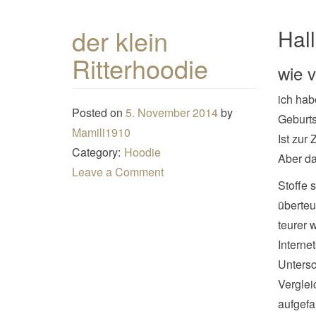
der klein
Hall
Ritterhoodie
wie 
ich hab
Posted on
5. November 2014
by
Geburts
Mamili1910
Ist zur
Category:
Hoodie
Aber d
Leave a Comment
Stoffe 
überteu
teurer 
Interne
Unters
Verglei
aufgefa