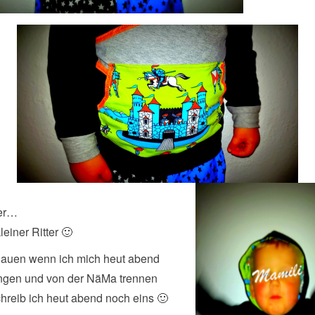
 er…
leiner Ritter 🙂
hauen wenn ich mich heut abend
ingen und von der NäMa trennen
hreib ich heut abend noch eins 🙂