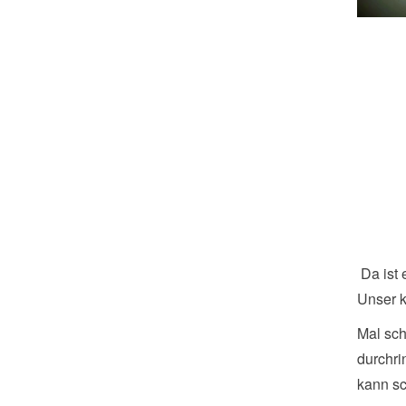
Da ist
Unser k
Mal sc
durchr
kann sc