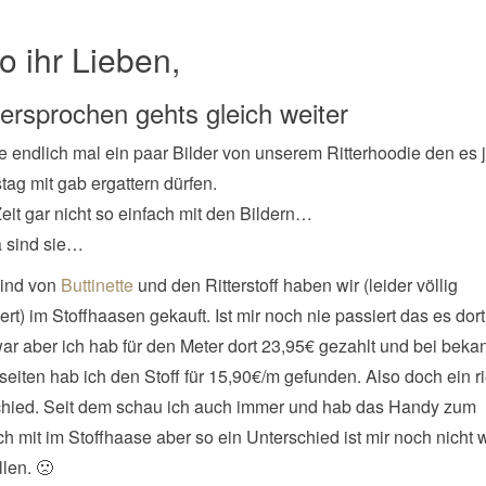
o ihr Lieben,
versprochen gehts gleich weiter
e endlich mal ein paar Bilder von unserem Ritterhoodie den es 
tag mit gab ergattern dürfen.
 Zeit gar nicht so einfach mit den Bildern…
a sind sie…
sind von
Buttinette
und den Ritterstoff haben wir (leider völlig
ert) im Stoffhaasen gekauft. Ist mir noch nie passiert das es dort
war aber ich hab für den Meter dort 23,95€ gezahlt und bei beka
tseiten hab ich den Stoff für 15,90€/m gefunden. Also doch ein r
chied. Seit dem schau ich auch immer und hab das Handy zum
ch mit im Stoffhaase aber so ein Unterschied ist mir noch nicht 
llen. 🙁