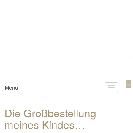
Mamili1910
0
Menu
T
o
g
Die Großbestellung
g
meines Kindes…
l
e