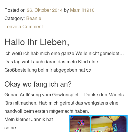
n
Posted on
26. Oktober 2014
by
Mamili1910
a
Category:
Beanie
v
Leave a Comment
i
Hallo ihr Lieben,
g
a
ich weiß ich hab mich eine ganze Weile nicht gemeldet…
t
Das lag wohl auch daran das mein Kind eine
i
Großbestellung bei mir abgegeben hat 🙂
o
n
Okay wo fang ich an?
Genau Auflösung vom Gewinnspiel… Danke den Mädels
fürs mitmachen. Hab mich gefreut das wenigstens eine
handvoll beim ersten mitgemacht haben.
Mein kleiner Jannik hat
seine