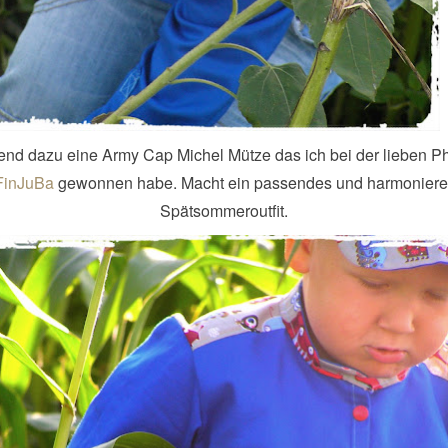
nd dazu eine Army Cap Michel Mütze das ich bei der lieben 
FinJuBa
gewonnen habe. Macht ein passendes und harmonier
Spätsommeroutfit.