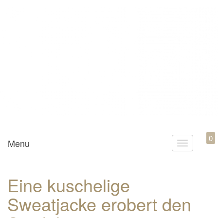
Mamili1910
0
Menu
T
o
g
Eine kuschelige
g
Sweatjacke erobert den
l
e