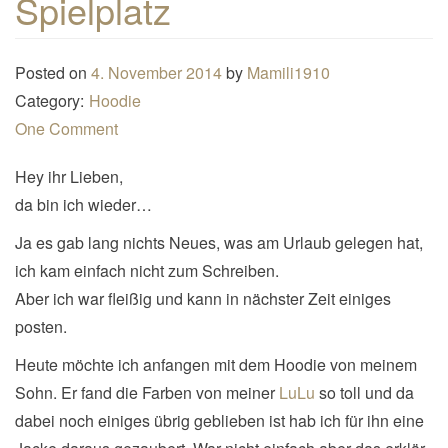
Spielplatz
n
a
Posted on
4. November 2014
by
Mamili1910
v
Category:
Hoodie
i
One Comment
g
a
Hey ihr Lieben,
t
da bin ich wieder…
i
Ja es gab lang nichts Neues, was am Urlaub gelegen hat,
o
ich kam einfach nicht zum Schreiben.
n
Aber ich war fleißig und kann in nächster Zeit einiges
posten.
Heute möchte ich anfangen mit dem Hoodie von meinem
Sohn. Er fand die Farben von meiner
LuLu
so toll und da
dabei noch einiges übrig geblieben ist hab ich für ihn eine