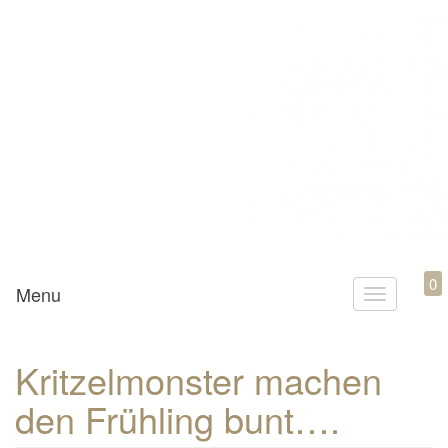
Mamili1910
0
Menu
T
o
g
Kritzelmonster machen
g
den Frühling bunt….
l
e