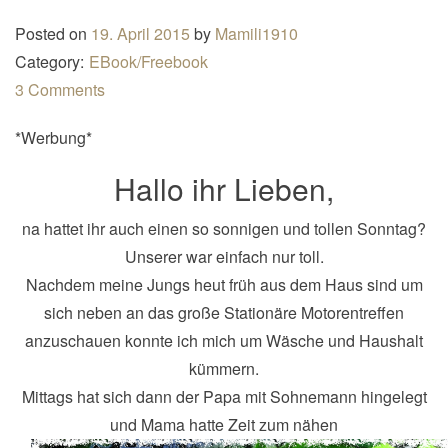
n
Posted on
19. April 2015
by
Mamili1910
a
Category:
EBook/Freebook
v
3 Comments
i
g
*Werbung*
a
Hallo ihr Lieben,
t
i
na hattet ihr auch einen so sonnigen und tollen Sonntag?
o
Unserer war einfach nur toll.
n
Nachdem meine Jungs heut früh aus dem Haus sind um
sich neben an das große Stationäre Motorentreffen
anzuschauen konnte ich mich um Wäsche und Haushalt
kümmern.
Mittags hat sich dann der Papa mit Sohnemann hingelegt
und Mama hatte Zeit zum nähen