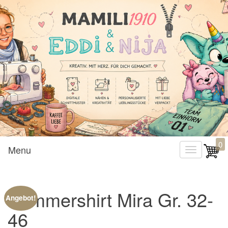
Mamili1910
0
Menu
T
o
g
Sommershirt Mira Gr. 32-
g
Angebot!
l
46
e