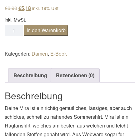
n
Ursprünglicher Preis war: €6,90
Aktueller Preis ist: €5,18.
€
6,90
€
5,18
inkl. 19% USt
a
inkl. MwSt.
v
Sommershirt Mira Gr. 32-46 Menge
In den Warenkorb
i
g
a
Kategorien:
Damen
,
E-Book
t
i
Beschreibung
Rezensionen (0)
o
n
Beschreibung
Deine Mira ist ein richtig gemütliches, lässiges, aber auch
schickes, schnell zu nähendes Sommershirt. Mira ist ein
Raglanshirt, welches am besten aus weichen und leicht
fallenden Stoffen genäht wird. Aus Webware sogar für