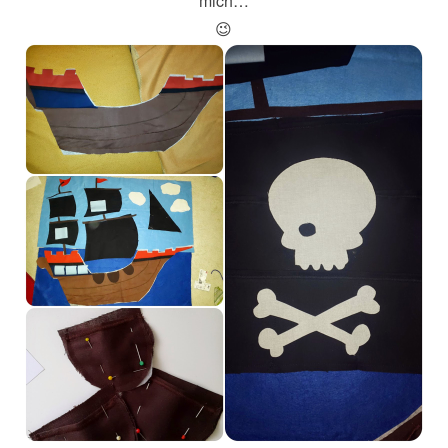
mich…
😉