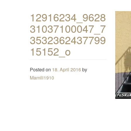
12916234_9628
31037100047_7
3532362437799
15152_o
Posted on
18. April 2016
by
Mamili1910