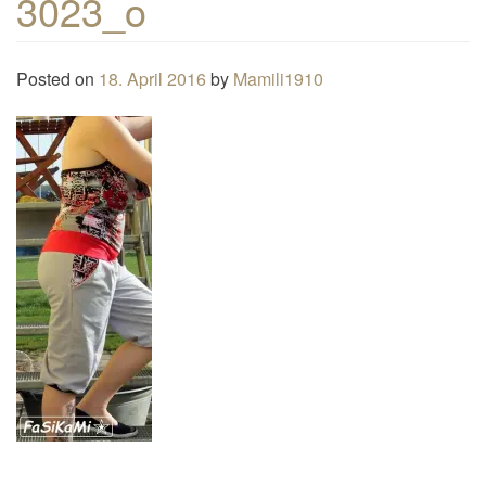
3023_o
n
a
Posted on
18. April 2016
by
Mamili1910
v
i
g
a
t
i
o
n