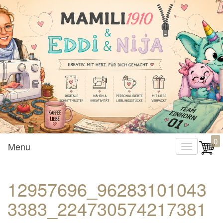
Mamili1910
0
Menu
T
o
g
12957696_96283101043
g
3383_224730574217381
l
e