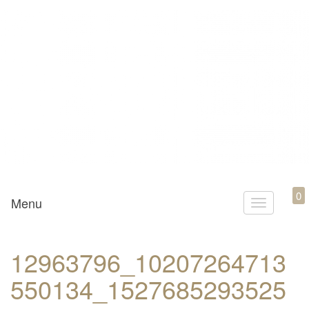
Mamili1910
0
Menu
T
o
g
12963796_10207264713
g
550134_1527685293525
l
e