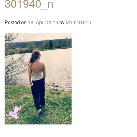
301940_n
n
a
Posted on
18. April 2016
by
Mamili1910
v
i
g
a
t
i
o
n