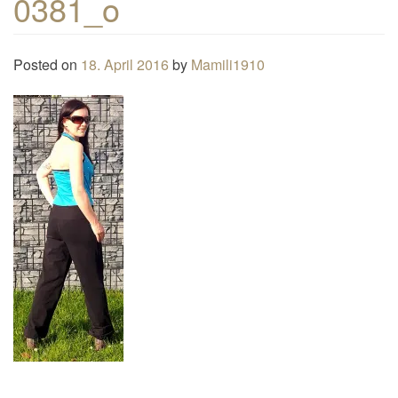
0381_o
n
a
Posted on
18. April 2016
by
Mamili1910
v
i
g
a
t
i
o
n