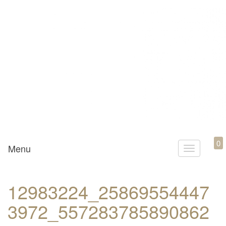
Mamili1910
0
Menu
T
o
g
12983224_25869554447
g
3972_557283785890862
l
e