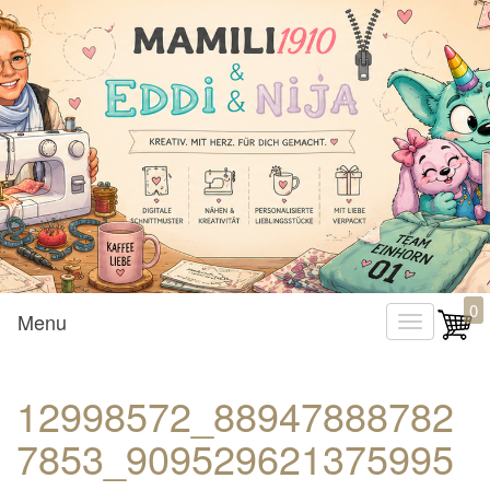
Mamili1910
0
Menu
T
o
g
12998572_88947888782
g
7853_909529621375995
l
e