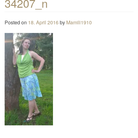
34207_n
n
a
Posted on
18. April 2016
by
Mamili1910
v
i
g
a
t
i
o
n