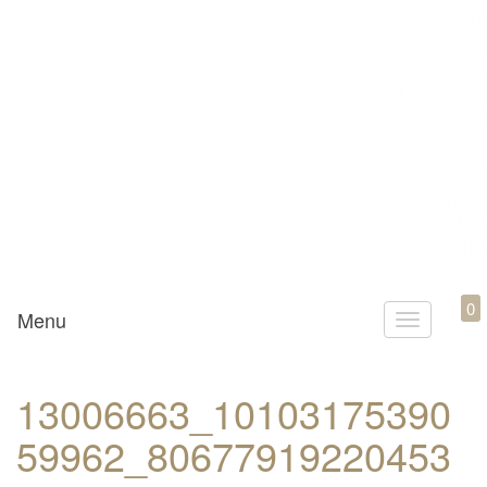
Mamili1910
0
Menu
T
o
g
13006663_10103175390
g
59962_80677919220453
l
e