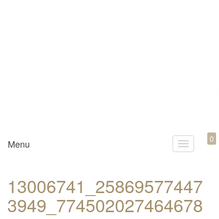
Mamili1910
0
Menu
T
o
g
13006741_25869577447
g
3949_774502027464678
l
e