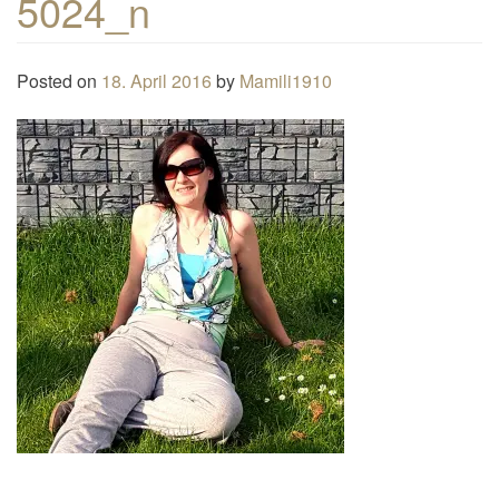
5024_n
n
a
Posted on
18. April 2016
by
Mamili1910
v
i
g
a
t
i
o
n