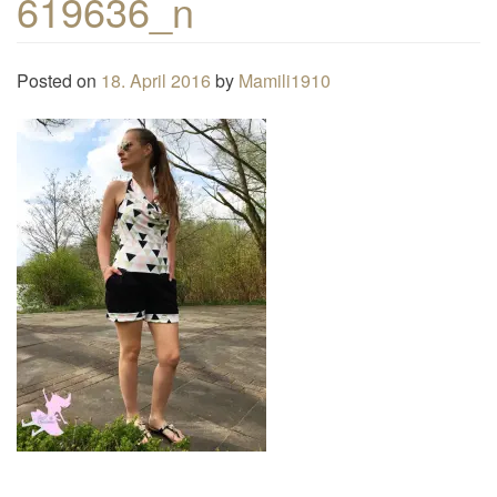
619636_n
n
a
Posted on
18. April 2016
by
Mamili1910
v
i
g
a
t
i
o
n