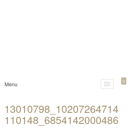
Mamili1910
0
Menu
T
o
g
13010798_10207264714
g
110148_6854142000486
l
e