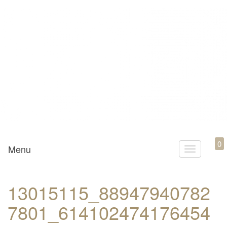
Mamili1910
0
Menu
T
o
g
13015115_88947940782
g
7801_614102474176454
l
e