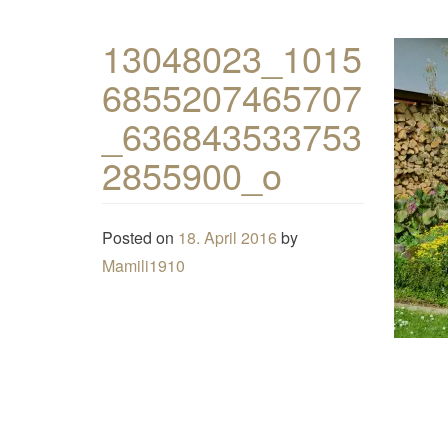
13048023_1015
6855207465707
_636843533753
2855900_o
Posted on
18. April 2016
by
Mamili1910