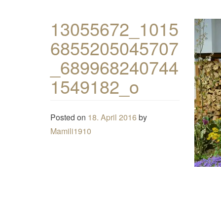
13055672_1015
6855205045707
_689968240744
1549182_o
Posted on
18. April 2016
by
Mamili1910