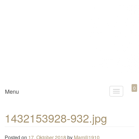
Mamili1910
0
Menu
T
o
g
1432153928-932.jpg
g
l
e
Posted on
17. Oktober 2018
by
Mamili1910