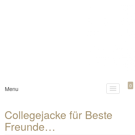
Mamili1910
0
Menu
T
o
g
Collegejacke für Beste
g
Freunde…
l
e