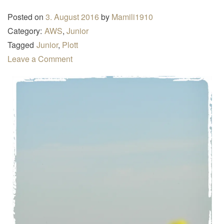
n
Posted on
3. August 2016
by
Mamili1910
a
Category:
AWS
,
Junior
v
Tagged
Junior
,
Plott
i
Leave a Comment
g
a
t
i
o
n