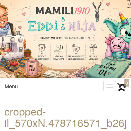
Mamili1910
0
Menu
T
o
g
cropped-
g
il_570xN.478716571_b26j
l
e