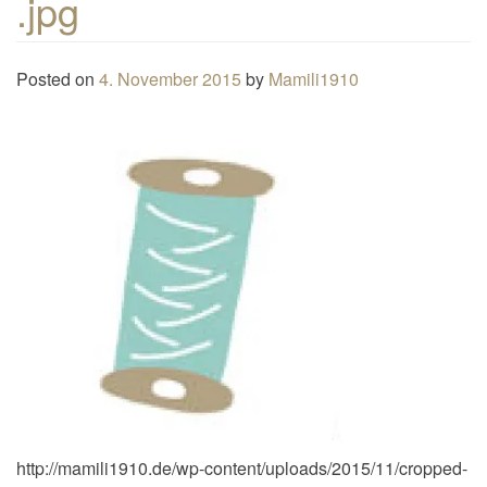
.jpg
n
a
Posted on
4. November 2015
by
Mamili1910
v
i
g
a
t
i
o
n
http://mamili1910.de/wp-content/uploads/2015/11/cropped-