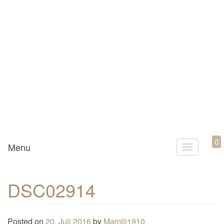
Mamili1910
0
Menu
T
o
g
DSC02914
g
l
e
Posted on
20. Juli 2016
by
Mamili1910